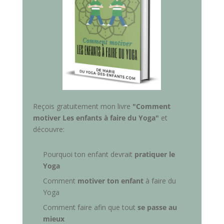
Reçois gratuitement mon livre
"Comment
motiver Les enfants à faire du Yoga"
et
découvre:
Pourquoi ton enfant devrait
pratiquer le
Yoga
Comment
motiver ton enfant
à faire du
Yoga
Comment faire afin que tout
se passe au
mieux